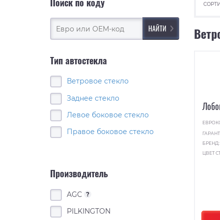
Поиск по коду
СОРТИ
Ветр
Тип автостекла
Ветровое стекло
Заднее стекло
Лобо
Левое боковое стекло
ЕВРОК
Правое боковое стекло
ГАРАНТ
БРЕНД
ЦВЕТ С
Производитель
AGC
?
PILKINGTON