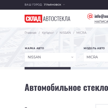
Ульяновск
ВАШ ГОРОД:
info@au
НАПИСА
Главная
Каталог
NISSAN
MICRA
/
/
/
МАРКА АВТО
МОДЕЛЬ АВТО
NISSAN
MICRA
Автомобильное стекло