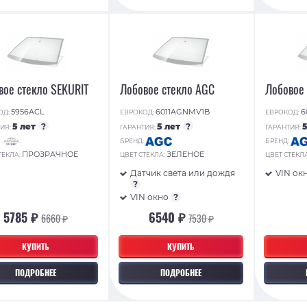
вое стекло SEKURIT
Лобовое стекло AGC
Лобовое
5956ACL
6011AGNMV1B
6
ОД:
ЕВРОКОД:
ЕВРОКОД:
5 лет
?
5 лет
?
ИЯ:
ГАРАНТИЯ:
ГАРАНТИЯ:
:
БРЕНД:
БРЕНД:
ПРОЗРАЧНОЕ
ЗЕЛЕНОЕ
ТЕКЛА:
ЦВЕТ СТЕКЛА:
ЦВЕТ СТЕКЛ
Датчик света или дождя
VIN ок
?
VIN окно
?
5785 ₽
6540 ₽
6660 ₽
7530 ₽
КУПИТЬ
КУПИТЬ
ПОДРОБНЕЕ
ПОДРОБНЕЕ