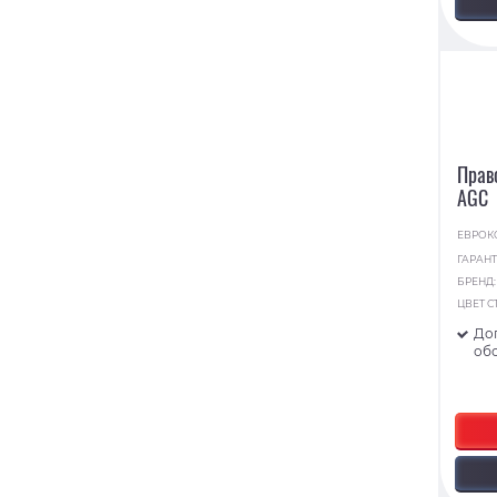
Прав
AGC
ЕВРОК
ГАРАНТ
БРЕНД
ЦВЕТ С
До
об