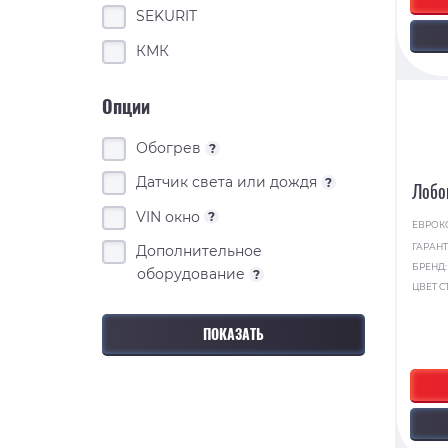
SEKURIT
КМК
Опции
Обогрев
?
Датчик света или дождя
?
Лобо
VIN окно
?
ЕВРОК
ГАРАНТ
Дополнительное
БРЕНД
оборудование
?
ЦВЕТ С