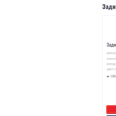
Задн
Задн
ЕВРОК
ГАРАНТ
БРЕНД
ЦВЕТ С
Об