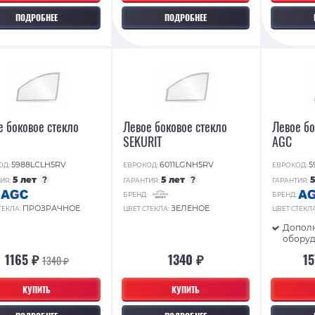
ПОДРОБНЕЕ
ПОДРОБНЕЕ
е боковое стекло
Левое боковое стекло
Левое бо
SEKURIT
AGC
5988LCLH5RV
6011LGNH5RV
5
ОД:
ЕВРОКОД:
ЕВРОКОД:
5 лет
?
5 лет
?
ИЯ:
ГАРАНТИЯ:
ГАРАНТИЯ:
:
БРЕНД:
БРЕНД:
ПРОЗРАЧНОЕ
ЗЕЛЕНОЕ
ТЕКЛА:
ЦВЕТ СТЕКЛА:
ЦВЕТ СТЕКЛ
Допол
обору
1165 ₽
1340 ₽
1
1340 ₽
КУПИТЬ
КУПИТЬ