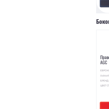
Боко
Прав
AGC
ЕВРОК
ГАРАНТ
БРЕНД
ЦВЕТ С