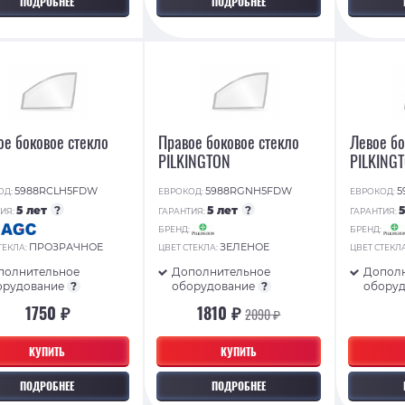
ПОДРОБНЕЕ
ПОДРОБНЕЕ
ое боковое стекло
Правое боковое стекло
Левое бо
PILKINGTON
PILKING
5988RCLH5FDW
5988RGNH5FDW
5
ОД:
ЕВРОКОД:
ЕВРОКОД:
5 лет
?
5 лет
?
ИЯ:
ГАРАНТИЯ:
ГАРАНТИЯ:
:
БРЕНД:
БРЕНД:
ПРОЗРАЧНОЕ
ЗЕЛЕНОЕ
ТЕКЛА:
ЦВЕТ СТЕКЛА:
ЦВЕТ СТЕКЛ
полнительное
Дополнительное
Допол
орудование
?
оборудование
?
обору
1750 ₽
1810 ₽
2090 ₽
КУПИТЬ
КУПИТЬ
ПОДРОБНЕЕ
ПОДРОБНЕЕ