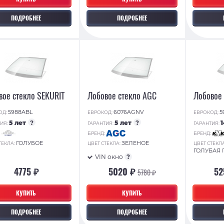
ПОДРОБНЕЕ
ПОДРОБНЕЕ
вое стекло SEKURIT
Лобовое стекло AGC
Лобовое
5988ABL
6076AGNV
5
ОД:
ЕВРОКОД:
ЕВРОКОД:
5 лет
?
5 лет
?
ИЯ:
ГАРАНТИЯ:
ГАРАНТИЯ:
:
БРЕНД:
БРЕНД:
ГОЛУБОЕ
ЗЕЛЕНОЕ
ТЕКЛА:
ЦВЕТ СТЕКЛА:
ЦВЕТ СТЕКЛ
ГОЛУБАЯ
VIN окно
?
4775 ₽
5020 ₽
52
5780 ₽
КУПИТЬ
КУПИТЬ
ПОДРОБНЕЕ
ПОДРОБНЕЕ