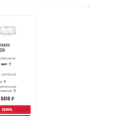
стекло
TON
011BGNHW
5 лет
?
ЗЕЛЕНОЕ
А:
ев
?
нительное
дование
?
6810 ₽
КУПИТЬ