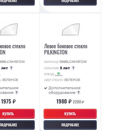
ПОДРОБНЕЕ
ПОДРОБНЕЕ
ковое стекло
Левое боковое стекло
TON
PILKINGTON
988LGNH5FDW
5988LGNH3FDW
ЕВРОКОД:
5 лет
?
5 лет
?
ГАРАНТИЯ:
БРЕНД:
ЗЕЛЕНОЕ
ЗЕЛЕНОЕ
А:
ЦВЕТ СТЕКЛА:
нительное
Дополнительное
дование
?
оборудование
?
1975 ₽
1980 ₽
2280 ₽
КУПИТЬ
КУПИТЬ
ПОДРОБНЕЕ
ПОДРОБНЕЕ