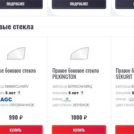
ПОДРОБНЕЕ
ПОДРОБНЕЕ
вые стекла
ое боковое стекло
Правое боковое стекло
Правое б
PILKINGTON
SEKURIT
5988RCLH5RV
6011RGNH3RQ
6
ОД:
ЕВРОКОД:
ЕВРОКОД:
5 лет
?
5 лет
?
ИЯ:
ГАРАНТИЯ:
ГАРАНТИЯ:
:
БРЕНД:
БРЕНД:
ПРОЗРАЧНОЕ
ЗЕЛЕНОЕ
ТЕКЛА:
ЦВЕТ СТЕКЛА:
ЦВЕТ СТЕКЛ
990 ₽
1000 ₽
КУПИТЬ
КУПИТЬ