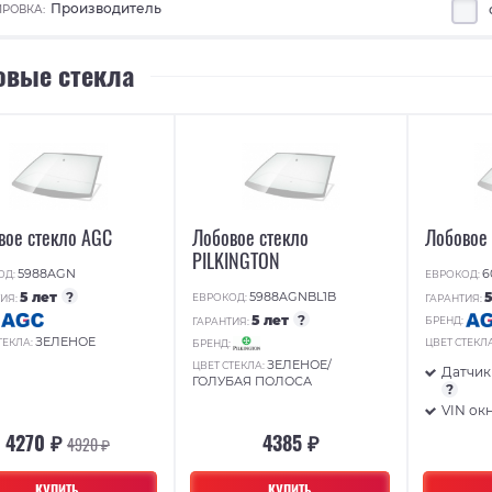
Производитель
РОВКА:
овые стекла
вое стекло AGC
Лобовое стекло
Лобовое
PILKINGTON
5988AGN
6
ОД:
ЕВРОКОД:
5 лет
?
5988AGNBL1B
ЕВРОКОД:
ИЯ:
ГАРАНТИЯ:
5 лет
?
:
БРЕНД:
ГАРАНТИЯ:
ЗЕЛЕНОЕ
ТЕКЛА:
ЦВЕТ СТЕКЛ
БРЕНД:
ЗЕЛЕНОЕ/
ЦВЕТ СТЕКЛА:
Датчик
ГОЛУБАЯ ПОЛОСА
?
VIN ок
4270 ₽
4385 ₽
4920 ₽
КУПИТЬ
КУПИТЬ