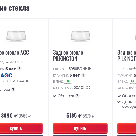
ие стекла
ее стекло AGC
Заднее стекло
Заднее 
PILKINGTON
PILKING
5956BCLH
ОД:
5 лет
?
5988BGNH1H
6
ЕВРОКОД:
ЕВРОКОД:
ИЯ:
5 лет
?
:
ГАРАНТИЯ:
ГАРАНТИЯ:
ПРОЗРАЧНОЕ
ТЕКЛА:
БРЕНД:
БРЕНД:
ЗЕЛЕНОЕ
ЦВЕТ СТЕКЛА:
ЦВЕТ СТЕКЛ
огрев
?
Обогрев
?
Обогр
Допол
обору
3090 ₽
5185 ₽
3560 ₽
5970 ₽
КУПИТЬ
КУПИТЬ