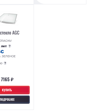
 стекло AGC
011AGNV
5 лет
?
ЗЕЛЕНОЕ
А:
но
?
7165 ₽
КУПИТЬ
ПОДРОБНЕЕ