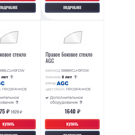
ПОДРОБНЕЕ
ПОДРОБНЕЕ
ковое стекло
Правое боковое стекло
AGC
988LCLH5FDW
5988RCLH3FDW
ЕВРОКОД:
5 лет
?
5 лет
?
ГАРАНТИЯ:
БРЕНД:
ПРОЗРАЧНОЕ
ПРОЗРАЧНОЕ
А:
ЦВЕТ СТЕКЛА:
нительное
Дополнительное
дование
?
оборудование
?
575 ₽
1640 ₽
1820 ₽
КУПИТЬ
КУПИТЬ