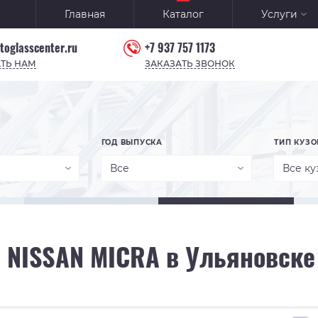
Главная
Каталог
Услуги
toglasscenter.ru
+7 937 757 1173
ТЬ НАМ
ЗАКАЗАТЬ ЗВОНОК
ГОД ВЫПУСКА
ТИП КУЗО
Все
Все ку
 NISSAN MICRA в Ульяновске