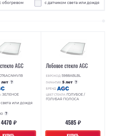
с обогревом
с датчиком света или дождя
 стекло AGC
Лобовое стекло AGC
076AGNMV1B
5988ABLBL
ЕВРОКОД:
5 лет
?
5 лет
?
ГАРАНТИЯ:
БРЕНД:
ЗЕЛЕНОЕ
ГОЛУБОЕ /
А:
ЦВЕТ СТЕКЛА:
ГОЛУБАЯ ПОЛОСА
 света или дождя
но
?
4470 ₽
4585 ₽
КУПИТЬ
КУПИТЬ