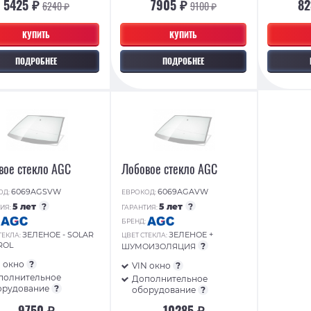
5425 ₽
7905 ₽
8
6240 ₽
9100 ₽
КУПИТЬ
КУПИТЬ
ПОДРОБНЕЕ
ПОДРОБНЕЕ
вое стекло AGC
Лобовое стекло AGC
6069AGSVW
6069AGAVW
ОД:
ЕВРОКОД:
5 лет
?
5 лет
?
ИЯ:
ГАРАНТИЯ:
:
БРЕНД:
ЗЕЛЕНОЕ - SOLAR
ЗЕЛЕНОЕ +
ТЕКЛА:
ЦВЕТ СТЕКЛА:
ROL
?
ШУМОИЗОЛЯЦИЯ
N окно
?
VIN окно
?
полнительное
Дополнительное
орудование
?
оборудование
?
9750 ₽
10285 ₽