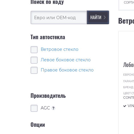
Поиск по коду
СОРТИ
Ветр
Тип автостекла
Ветровое стекло
Левое боковое стекло
Лобо
Правое боковое стекло
ЕВРОК
ГАРАНТ
БРЕНД
ЦВЕТ С
Производитель
CONT
VI
AGC
?
Опции