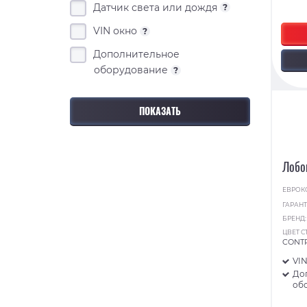
Датчик света или дождя
?
VIN окно
?
Дополнительное
оборудование
?
Лобо
ЕВРОК
ГАРАНТ
БРЕНД
ЦВЕТ С
CONT
VI
До
об