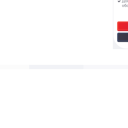
До
об