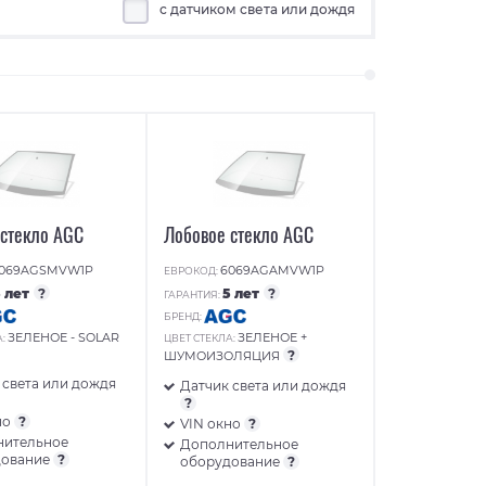
с датчиком света или дождя
 стекло AGC
Лобовое стекло AGC
069AGSMVW1P
6069AGAMVW1P
ЕВРОКОД:
5 лет
?
5 лет
?
ГАРАНТИЯ:
БРЕНД:
ЗЕЛЕНОЕ - SOLAR
ЗЕЛЕНОЕ +
А:
ЦВЕТ СТЕКЛА:
?
ШУМОИЗОЛЯЦИЯ
 света или дождя
Датчик света или дождя
?
но
?
VIN окно
?
нительное
Дополнительное
дование
?
оборудование
?