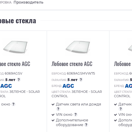
Производитель
РОВКА:
овые стекла
вое стекло AGC
Лобовое стекло AGC
Лобовое
6069AGSV
6069AGSMVW75
6
ОД:
ЕВРОКОД:
ЕВРОКОД:
5 лет
?
5 лет
?
ИЯ:
ГАРАНТИЯ:
ГАРАНТИЯ:
:
БРЕНД:
БРЕНД:
ЗЕЛЕНОЕ - SOLAR
ЗЕЛЕНОЕ - SOLAR
ТЕКЛА:
ЦВЕТ СТЕКЛА:
ЦВЕТ СТЕКЛ
ROL
CONTROL
CONTROL
N окно
?
Датчик света или дождя
Датчик
?
?
VIN окно
?
VIN ок
Дополнительное
Допол
оборудование
?
обору