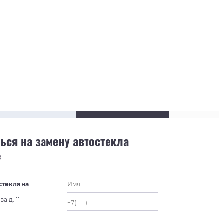
ься на замену автостекла
е
стекла на
а д. 11