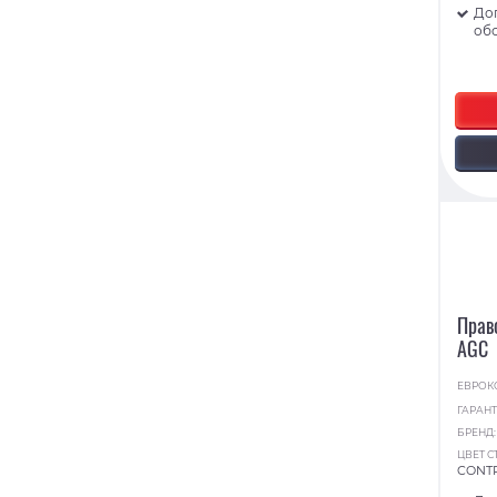
До
об
Прав
AGC
ЕВРОК
ГАРАНТ
БРЕНД
ЦВЕТ С
CONT