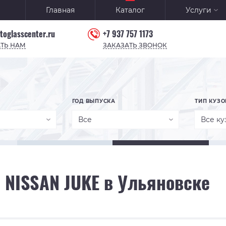
Главная
Каталог
Услуги
toglasscenter.ru
+7 937 757 1173
ТЬ НАМ
ЗАКАЗАТЬ ЗВОНОК
ГОД ВЫПУСКА
ТИП КУЗО
Все
Все ку
 NISSAN JUKE в Ульяновске