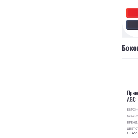
Боко
Прав
AGC
ЕВРОК
ГАРАНТ
БРЕНД
ЦВЕТ С
GLAS