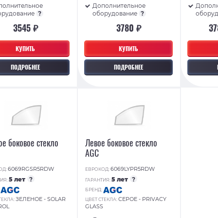
полнительное
Дополнительное
Допол
орудование
?
оборудование
?
обору
3545 ₽
3780 ₽
37
КУПИТЬ
КУПИТЬ
ПОДРОБНЕЕ
ПОДРОБНЕЕ
ое боковое стекло
Левое боковое стекло
AGC
6069RGSR5RDW
6069LYPR5RDW
ОД:
ЕВРОКОД:
5 лет
?
5 лет
?
ИЯ:
ГАРАНТИЯ:
:
БРЕНД:
ЗЕЛЕНОЕ - SOLAR
СЕРОЕ - PRIVACY
ТЕКЛА:
ЦВЕТ СТЕКЛА:
ROL
GLASS