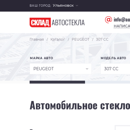
Ульяновск
ВАШ ГОРОД:
info@au
НАПИСА
Главная
Каталог
PEUGEOT
307 CC
/
/
/
МАРКА АВТО
МОДЕЛЬ АВТО
PEUGEOT
307 CC
Автомобильное стекло