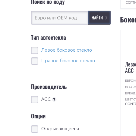
Поиск по коду
СОРТИ
Боко
Тип автостекла
Левое боковое стекло
Правое боковое стекло
Лево
AGC
ЕВРОК
Производитель
ГАРАНТ
БРЕНД
AGC
?
ЦВЕТ С
CONT
Опции
Открывающееся