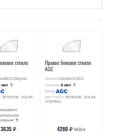
оковое стекло
Правое боковое стекло
AGC
543RGST2RQOW
6543RGST2FD
ЕВРОКОД:
5 лет
?
5 лет
?
ГАРАНТИЯ:
БРЕНД:
ЗЕЛЕНОЕ - SOLAR
ЗЕЛЕНОЕ - SOLAR
А:
ЦВЕТ СТЕКЛА:
CONTROL
вающееся
нительное
дование
?
3635 ₽
4280 ₽
4930 ₽