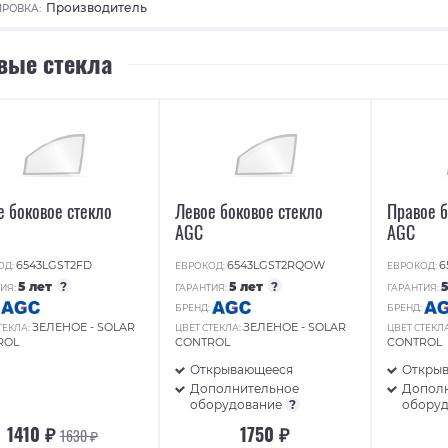
Производитель
РОВКА:
вые стекла
е боковое стекло
Левое боковое стекло
Правое б
AGC
AGC
6543LGST2FD
6543LGST2RQOW
6
ОД:
ЕВРОКОД:
ЕВРОКОД:
5 лет
?
5 лет
?
ИЯ:
ГАРАНТИЯ:
ГАРАНТИЯ:
:
БРЕНД:
БРЕНД:
ЗЕЛЕНОЕ - SOLAR
ЗЕЛЕНОЕ - SOLAR
ТЕКЛА:
ЦВЕТ СТЕКЛА:
ЦВЕТ СТЕКЛ
ROL
CONTROL
CONTROL
Открывающееся
Откры
Дополнительное
Допол
оборудование
?
обору
1410 ₽
1750 ₽
1630 ₽