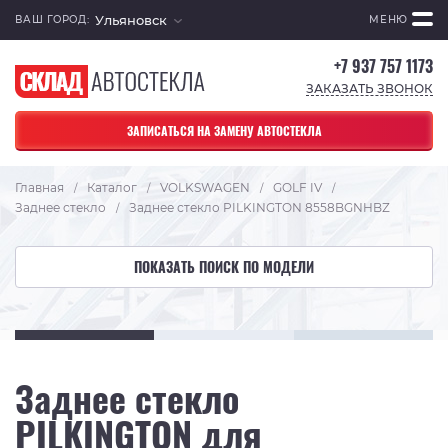
Ульяновск
ВАШ ГОРОД:
МЕНЮ
+7 937 757 1173
ЗАКАЗАТЬ ЗВОНОК
ЗАПИСАТЬСЯ НА ЗАМЕНУ АВТОСТЕКЛА
Главная
Каталог
VOLKSWAGEN
GOLF IV
/
/
/
/
Заднее стекло
Заднее стекло PILKINGTON 8558BGNHBZ
/
ПОКАЗАТЬ ПОИСК ПО МОДЕЛИ
Заднее стекло
PILKINGTON для