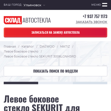
Ульяновск
ВАШ ГОРОД:
МЕНЮ
+7 937 757 1173
ЗАКАЗАТЬ ЗВОНОК
ЗАПИСАТЬСЯ НА ЗАМЕНУ АВТОСТЕКЛА
Главная
Каталог
DAEWOO
MATIZ
/
/
/
/
Левое боковое стекло
/
Левое боковое стекло SEKURIT 3006LGNH5RD
ПОКАЗАТЬ ПОИСК ПО МОДЕЛИ
Левое боковое
стекло SEKURIT для