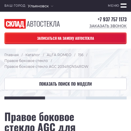
Ульяновск
ВАШ ГОРОД:
МЕНЮ
+7 937 757 1173
ЗАКАЗАТЬ ЗВОНОК
ЗАПИСАТЬСЯ НА ЗАМЕНУ АВТОСТЕКЛА
Главная
Каталог
ALFA ROMEO
156
/
/
/
/
Правое боковое стекло
/
Правое боковое стекло AGC 2034RGNS4RDW
ПОКАЗАТЬ ПОИСК ПО МОДЕЛИ
Правое боковое
стекло AGC для