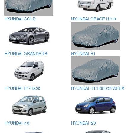
HYUNDAI GOLD
HYUNDAI GRACE H100
HYUNDAI GRANDEUR
HYUNDAI H1
HYUNDAI H1/H200
HYUNDAI H1/H300/STAREX
HYUNDAI i10
HYUNDAI i20