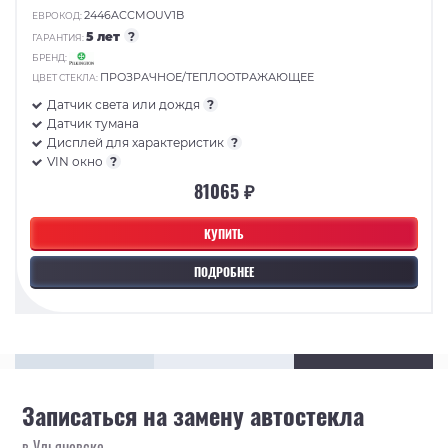
2446ACCMOUV1B
ЕВРОКОД:
5 лет
?
ГАРАНТИЯ:
БРЕНД:
ПРОЗРАЧНОЕ/ТЕПЛООТРАЖАЮЩЕЕ
ЦВЕТ СТЕКЛА:
Датчик света или дождя
?
Датчик тумана
Дисплей для характеристик
?
VIN окно
?
81065 ₽
КУПИТЬ
ПОДРОБНЕЕ
Записаться на замену автостекла
в Ульяновске